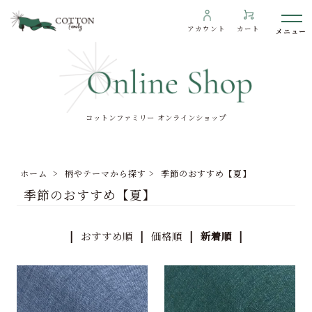
アカウント
カート
コットンファミリー オンラインショップ
わたしたちについて
インフォメーション
ホーム
>
柄やテーマから探す
>
季節のおすすめ【夏】
ギャラリー
季節のおすすめ【夏】
海外の方へ
To overseas customers
|
おすすめ順
|
価格順
| 新着順 |
ご利用ガイド
プライバシーポリシー