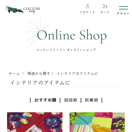
アカウント
カート
コットンファミリー オンラインショップ
わたしたちについて
インフォメーション
ホーム
>
用途から探す
>
インテリアのアイテムに
ギャラリー
インテリアのアイテムに
海外の方へ
To overseas customers
| おすすめ順 |
価格順
|
新着順
|
ご利用ガイド
プライバシーポリシー