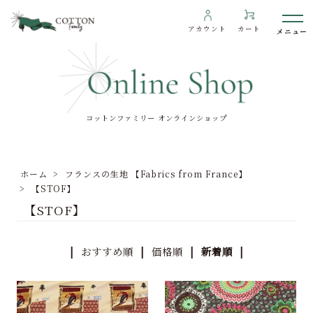
アカウント
カート
コットンファミリー オンラインショップ
わたしたちについて
インフォメーション
ホーム
>
フランスの生地 【Fabrics from France】
ギャラリー
>
【STOF】
【STOF】
海外の方へ
To overseas customers
|
おすすめ順
|
価格順
| 新着順 |
ご利用ガイド
プライバシーポリシー