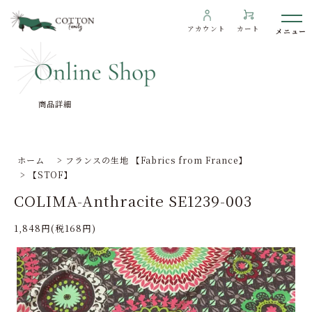
アカウント
カート
商品詳細
わたしたちについて
インフォメーション
ホーム
>
フランスの生地 【Fabrics from France】
>
【STOF】
ギャラリー
COLIMA-Anthracite SE1239-003
海外の方へ
1,848円(税168円)
To overseas customers
ご利用ガイド
プライバシーポリシー