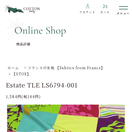
アカウント
カート
商品詳細
わたしたちについて
インフォメーション
ホーム
>
フランスの生地 【Fabrics from France】
>
【STOF】
ギャラリー
Estate TLE LS6794-001
海外の方へ
1,584円(税144円)
To overseas customers
ご利用ガイド
プライバシーポリシー