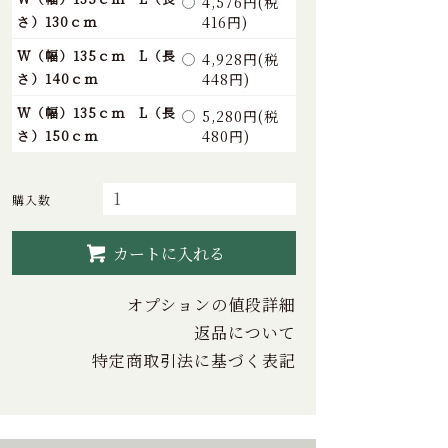
4,576円(税
さ）130ｃｍ
416円)
W（幅）135ｃｍ L（長
4,928円(税
さ）140ｃｍ
448円)
W（幅）135ｃｍ L（長
5,280円(税
さ）150ｃｍ
480円)
購入数
カートに入れる
オプションの値段詳細
返品について
特定商取引法に基づく表記