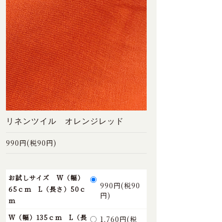
リネンツイル オレンジレッド
990円(税90円)
お試しサイズ W（幅）
990円(税90
65ｃｍ L（長さ）50ｃ
円)
ｍ
W（幅）135ｃｍ L（長
1,760円(税