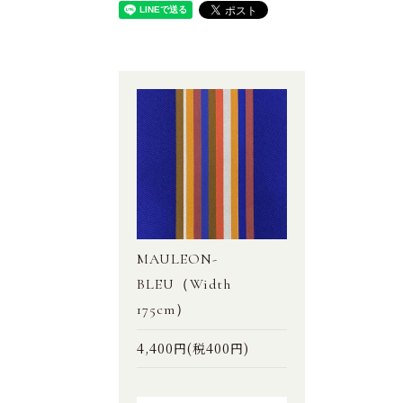
MAULEON-
BLEU（Width
175cm）
4,400円(税400円)