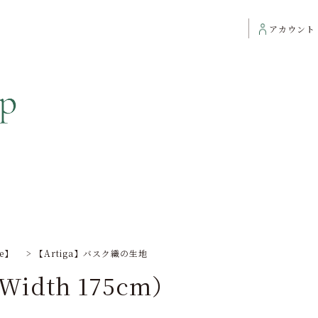
アカウント
ce】
>
【Artiga】バスク織の生地
idth 175cm）