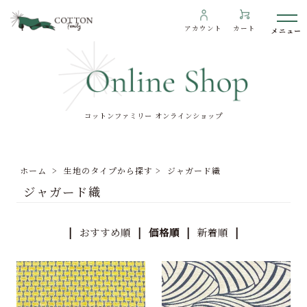
アカウント
カート
コットンファミリー オンラインショップ
わたしたちについて
インフォメーション
ホーム
>
生地のタイプから探す
>
ジャガード織
ギャラリー
ジャガード織
海外の方へ
To overseas customers
|
おすすめ順
| 価格順 |
新着順
|
ご利用ガイド
プライバシーポリシー