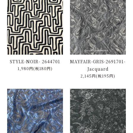
STYLE-NOIR- 2644701
MAYFAIR-GRIS-2691701-
1,980円(税180円)
Jacquard
2,145円(税195円)