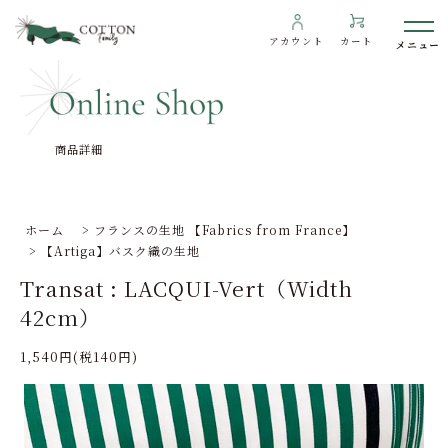
アカウント
カート
商品詳細
わたしたちについて
インフォメーション
ホーム
>
フランスの生地 【Fabrics from France】
>
【Artiga】バスク織の生地
ギャラリー
Transat : LACQUI-Vert（Width
海外の方へ
42cm）
To overseas customers
1,540円(税140円)
ご利用ガイド
プライバシーポリシー