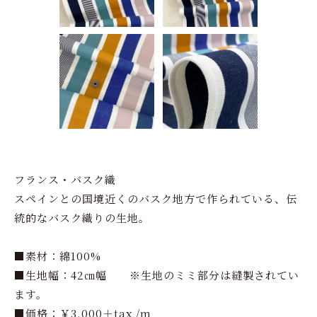
フランス・バスク織
スペインとの国境近くのバスク地方で作られている、伝
統的なバスク織りの生地。
■素材：綿100%
■生地幅：42㎝幅 ※生地のミミ部分は縫製されてい
ます。
■価格：￥3.000＋tax /m