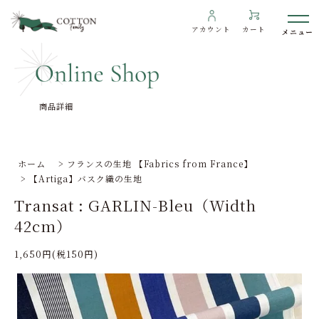
アカウント
カート
商品詳細
わたしたちについて
インフォメーション
ホーム
>
フランスの生地 【Fabrics from France】
>
【Artiga】バスク織の生地
ギャラリー
Transat : GARLIN-Bleu（Width
海外の方へ
42cm）
To overseas customers
1,650円(税150円)
ご利用ガイド
プライバシーポリシー