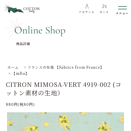
アカウント
カート
商品詳細
わたしたちについて
インフォメーション
ホーム
>
フランスの生地 【Fabrics from France】
>
【mfta】
ギャラリー
CITRON MIMOSA-VERT 4919-002 (コ
海外の方へ
ットン素材の生地）
To overseas customers
880円(税80円)
ご利用ガイド
プライバシーポリシー