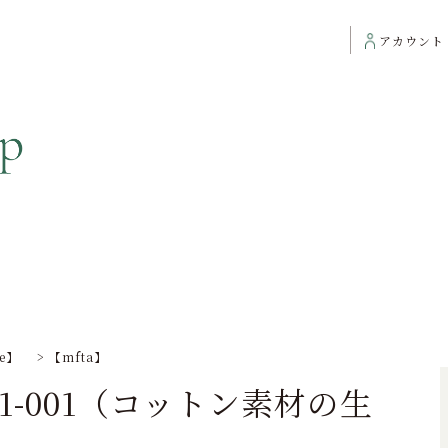
アカウント
ce】
>
【mfta】
6891-001（コットン素材の生