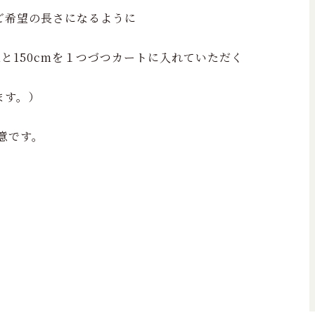
ご希望の長さになるように
mと150cmを１つづつカートに入れていただく
ます。）
意です。