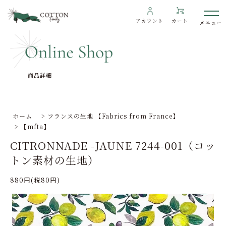
アカウント
カート
商品詳細
わたしたちについて
インフォメーション
ホーム
>
フランスの生地 【Fabrics from France】
>
【mfta】
ギャラリー
CITRONNADE -JAUNE 7244-001（コッ
海外の方へ
トン素材の生地）
To overseas customers
880円(税80円)
ご利用ガイド
プライバシーポリシー