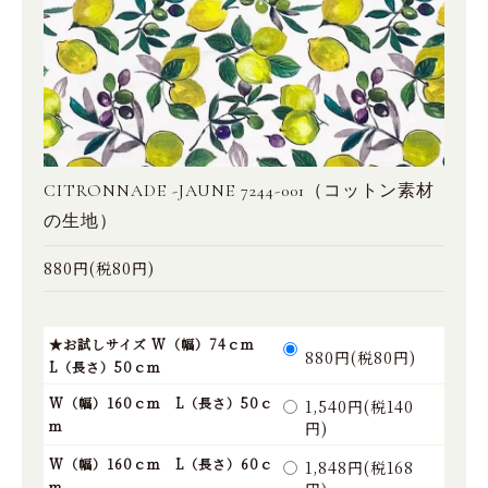
CITRONNADE -JAUNE 7244-001（コットン素材
の生地）
880円(税80円)
★お試しサイズ W（幅）74ｃｍ
880円(税80円)
L（長さ）50ｃｍ
W（幅）160ｃｍ L（長さ）50ｃ
1,540円(税140
ｍ
円)
W（幅）160ｃｍ L（長さ）60ｃ
1,848円(税168
ｍ