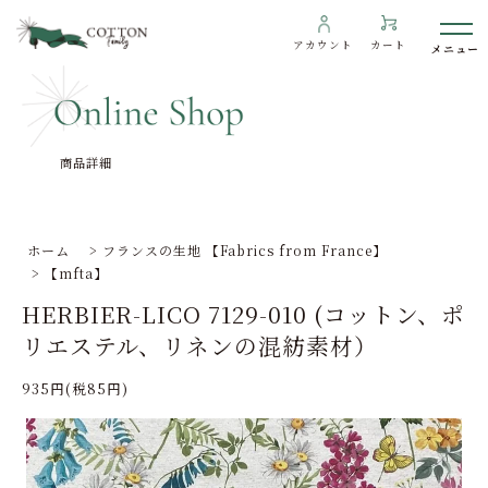
アカウント
カート
商品詳細
わたしたちについて
インフォメーション
ホーム
>
フランスの生地 【Fabrics from France】
>
【mfta】
ギャラリー
HERBIER-LICO 7129-010 (コットン、ポ
海外の方へ
リエステル、リネンの混紡素材）
To overseas customers
935円(税85円)
ご利用ガイド
プライバシーポリシー