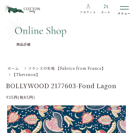
アカウント
カート
商品詳細
わたしたちについて
インフォメーション
ホーム
>
フランスの生地 【Fabrics from France】
>
【Thevenon】
ギャラリー
BOLLYWOOD 2177603-Fond Lagon
海外の方へ
935円(税85円)
To overseas customers
ご利用ガイド
プライバシーポリシー