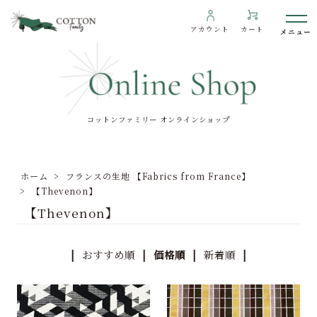
アカウント
カート
コットンファミリー オンラインショップ
わたしたちについて
インフォメーション
ホーム
>
フランスの生地 【Fabrics from France】
ギャラリー
>
【Thevenon】
【Thevenon】
海外の方へ
To overseas customers
|
おすすめ順
| 価格順 |
新着順
|
ご利用ガイド
プライバシーポリシー