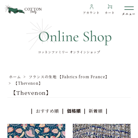
アカウント
カート
コットンファミリー オンラインショップ
わたしたちについて
インフォメーション
ホーム
>
フランスの生地 【Fabrics from France】
ギャラリー
>
【Thevenon】
【Thevenon】
海外の方へ
To overseas customers
|
おすすめ順
| 価格順 |
新着順
|
ご利用ガイド
プライバシーポリシー